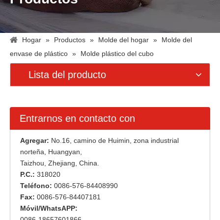
Hogar
»
Productos
»
Molde del hogar
»
Molde del
envase de plástico
»
Molde plástico del cubo
Lista del producto
Entrarnos en contacto con
Agregar:
No.16, camino de Huimin, zona industrial
norteña, Huangyan,
Taizhou, Zhejiang, China.
P.C.:
318020
Teléfono:
0086-576-84408990
Fax:
0086-576-84407181
Móvil/WhatsAPP:
0086-18657601866