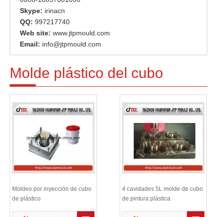
Skype:
irinacn
QQ:
997217740
Web site:
www.jtpmould.com
Email:
info@jtpmould.com
Molde plástico del cubo
Moldeo por inyección de cubo
4 cavidades 5L molde de cubo
de plástico
de pintura plástica