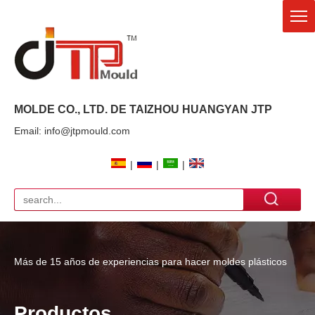
MOLDE CO., LTD. DE TAIZHOU HUANGYAN
JTP
Email: info@jtpmould.com
|
|
|
Más de 15 años de experiencias para hacer moldes plásticos
Productos