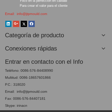
Foco en la perfección en calidad
Para crear el valor para el cliente
Email:
info@jtpmould.com
Categoría de producto
Conexiones rápidas
Entrar en contacto con el Info
Teléfono: 0086-576-84408990
Multitud: 0086-18657601866
P.C.: 318020
Email:
info@jtpmould.com
Fax: 0086-576-84407181
Skype: irinacn