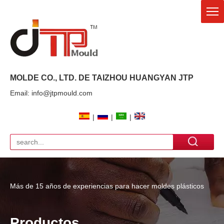
MOLDE CO., LTD. DE TAIZHOU HUANGYAN
JTP
Email: info@jtpmould.com
|
|
|
Más de 15 años de experiencias para hacer moldes plásticos
Productos