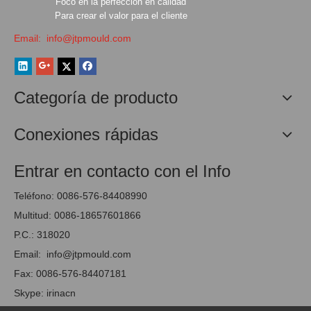
Foco en la perfección en calidad
Para crear el valor para el cliente
Email:
info@jtpmould.com
Categoría de producto
Conexiones rápidas
Entrar en contacto con el Info
Teléfono: 0086-576-84408990
Multitud: 0086-18657601866
P.C.: 318020
Email:
info@jtpmould.com
Fax: 0086-576-84407181
Skype: irinacn