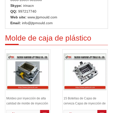
Skype:
irinacn
QQ:
997217740
Web site:
www.jtpmould.com
Email:
info@jtpmould.com
Molde de caja de plástico
Moldeo por inyección de alta
15 Botellas de Cajas de
calidad de molde de inyección
cerveza Cajas de inyección de
de plástico molde / molde
plástico Molde / Molde