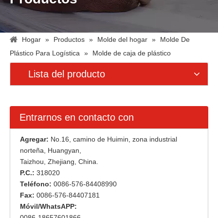
Hogar
»
Productos
»
Molde del hogar
»
Molde De
Plástico Para Logística
»
Molde de caja de plástico
Lista del producto
Entrarnos en contacto con
Agregar:
No.16, camino de Huimin, zona industrial
norteña, Huangyan,
Taizhou, Zhejiang, China.
P.C.:
318020
Teléfono:
0086-576-84408990
Fax:
0086-576-84407181
Móvil/WhatsAPP:
0086-18657601866