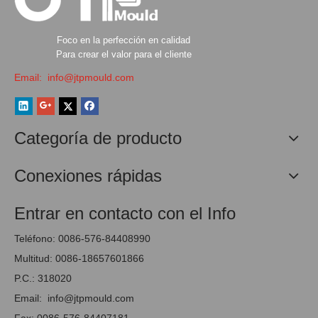
Foco en la perfección en calidad
Para crear el valor para el cliente
Email:
info@jtpmould.com
Categoría de producto
Conexiones rápidas
Entrar en contacto con el Info
Teléfono: 0086-576-84408990
Multitud: 0086-18657601866
P.C.: 318020
Email:
info@jtpmould.com
Fax: 0086-576-84407181