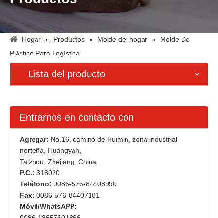
Hogar
»
Productos
»
Molde del hogar
»
Molde De
Plástico Para Logística
Lista del producto
Entrarnos en contacto con
Agregar:
No.16, camino de Huimin, zona industrial
norteña, Huangyan,
Taizhou, Zhejiang, China.
P.C.:
318020
Teléfono:
0086-576-84408990
Fax:
0086-576-84407181
Móvil/WhatsAPP:
0086-18657601866