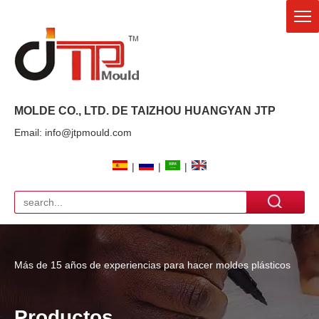
MOLDE CO., LTD. DE TAIZHOU HUANGYAN
JTP
Email: info@jtpmould.com
|
|
|
Más de 15 años de experiencias para hacer moldes plásticos
Productos