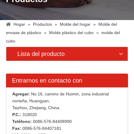
Hogar
»
Productos
»
Molde del hogar
»
Molde del
envase de plástico
»
Molde plástico del cubo
»
molde del
cubo
Lista del producto
Entrarnos en contacto con
Agregar:
No.16, camino de Huimin, zona industrial
norteña, Huangyan,
Taizhou, Zhejiang, China.
P.C.:
318020
Teléfono:
0086-576-84408990
Fax:
0086-576-84407181