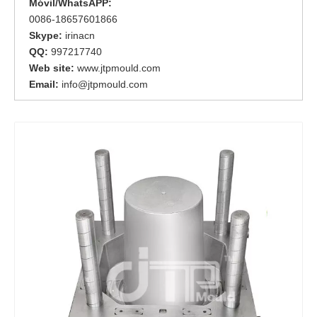
Móvil/WhatsAPP:
0086-18657601866
Skype:
irinacn
QQ:
997217740
Web site:
www.jtpmould.com
Email:
info@jtpmould.com