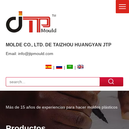
MOLDE CO., LTD. DE TAIZHOU HUANGYAN
JTP
Email: info@jtpmould.com
|
|
|
Más de 15 años de experiencias para hacer moldes plásticos
Productos