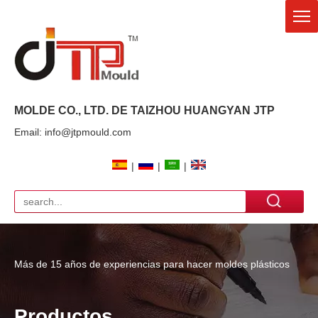
MOLDE CO., LTD. DE TAIZHOU HUANGYAN
JTP
Email: info@jtpmould.com
|
|
|
Más de 15 años de experiencias para hacer moldes plásticos
Productos