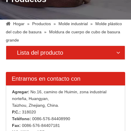
Hogar
»
Productos
»
Molde industrial
»
Molde plástico
del cubo de basura
»
Moldura de cuerpo de cubo de basura
grande
Lista del producto
Entrarnos en contacto con
Agregar:
No.16, camino de Huimin, zona industrial
norteña, Huangyan,
Taizhou, Zhejiang, China.
P.C.:
318020
Teléfono:
0086-576-84408990
Fax:
0086-576-84407181