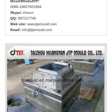
Móvil/WhatsAPP:
0086-18657601866
Skype:
irinacn
QQ:
997217740
Web site:
www.jtpmould.com
Email:
info@jtpmould.com