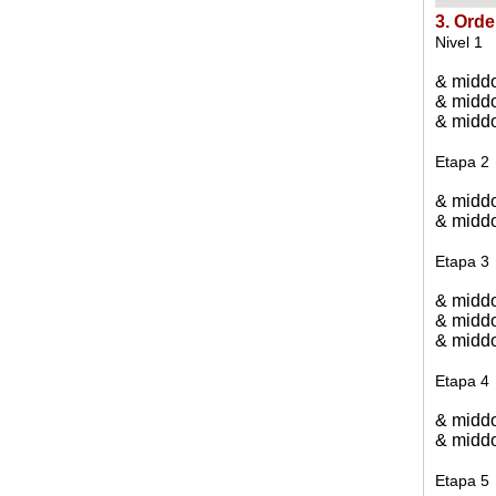
3. Ord
Nivel 1
& middo
& middo
& middo
Etapa 2
& middo
& middo
Etapa 3
& middo
& middo
& middo
Etapa 4
& middo
& middo
Etapa 5