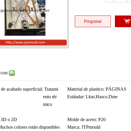
Preguntar
 con:
 de acabado superficial:
Tratami
Material de plastico:
PÁGINAS
ento tér
Estándar:
Lkm.Hasco.Dme
mico
3D o 2D
Molde de acero:
P20
uchos colores están disponibles
Marca:
JTPmould