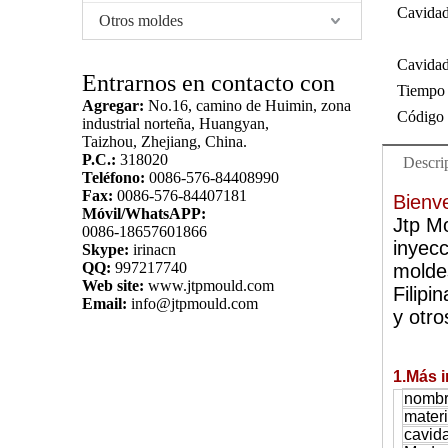
Cavidad
Otros moldes
Cavidad
Entrarnos en contacto con
Tiempo 
Agregar:
No.16, camino de Huimin, zona
Código 
industrial norteña, Huangyan,
Taizhou, Zhejiang, China.
P.C.:
318020
Descri
Teléfono:
0086-576-84408990
Fax:
0086-576-84407181
Bienve
Móvil/WhatsAPP:
Jtp M
0086-18657601866
inyecc
Skype:
irinacn
QQ:
997217740
molde
Web site:
www.jtpmould.com
Filipi
Email:
info@jtpmould.com
y otro
1.Más i
nomb
materi
cavid