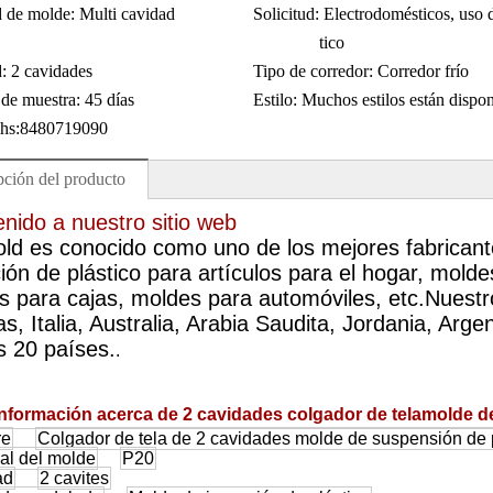
 de molde:
Multi cavidad
Solicitud:
Electrodomésticos, uso
tico
:
2 cavidades
Tipo de corredor:
Corredor frío
de muestra:
45 días
Estilo:
Muchos estilos están dispon
hs:
8480719090
pción del producto
nido a nuestro sitio web
old es conocido como uno de los mejores fabrican
ión de plástico para artículos para el hogar, molde
s para cajas, moldes para automóviles, etc.
Nuestr
nas, Italia, Australia, Arabia Saudita, Jordania, Arge
s 20 países.
.
nformación acerca de 2 cavidades colgador de tela
molde de
re
Colgador de tela de 2 cavidades molde de suspensión de 
al del molde
P20
ad
2 cavites