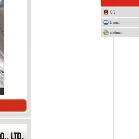
QQ
E-mail
teléfono