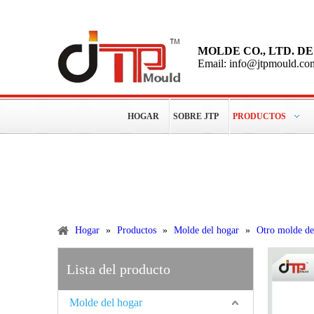
MOLDE CO., LTD. 
Email: info@jtpmould.co
HOGAR
SOBRE JTP
PRODUCTOS
Más de 15 años de experiencias para hacer moldes plástic
Productos
Hogar
»
Productos
»
Molde del hogar
»
Otro molde de
Lista del producto
Molde del hogar