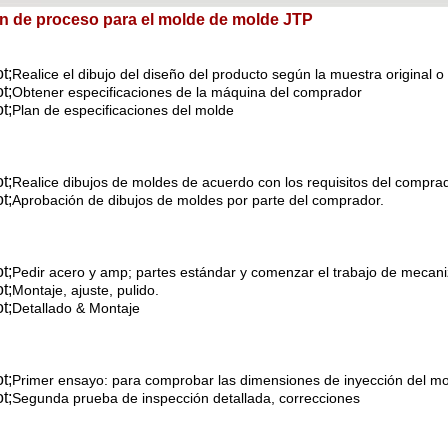
en de proceso para el molde de molde JTP
t;
Realice el dibujo del diseño del producto según la muestra original o 
t;
Obtener especificaciones de la máquina del comprador
t;
Plan de especificaciones del molde
t;
Realice dibujos de moldes de acuerdo con los requisitos del compra
t;
Aprobación de dibujos de moldes por parte del comprador.
t;
Pedir acero y amp; partes estándar y comenzar el trabajo de mecan
t;
Montaje, ajuste, pulido.
t;
Detallado & Montaje
t;
Primer ensayo: para comprobar las dimensiones de inyección del mol
t;
Segunda prueba de inspección detallada, correcciones