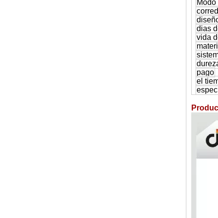
Modo 
corre
diseñ
dias 
vida 
materi
siste
durez
pago
el tie
especi
Produc