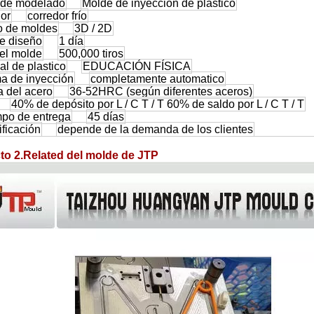
de modelado
Molde de inyección de plástico
dor
corredor frío
o de moldes
3D / 2D
de diseño
1 día
del molde
500,000 tiros
al de plastico
EDUCACIÓN FÍSICA
ma de inyección
completamente automatico
a del acero
36-52HRC (según diferentes aceros)
40% de depósito por L / C T / T 60% de saldo por L / C T / T
mpo de entrega
45 días
ficación
depende de la demanda de los clientes
to 2.Related del molde de JTP