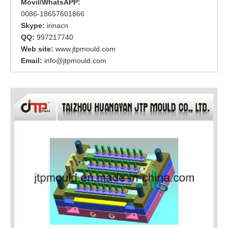
Móvil/WhatsAPP:
0086-18657601866
Skype:
irinacn
QQ:
997217740
Web site:
www.jtpmould.com
Email:
info@jtpmould.com