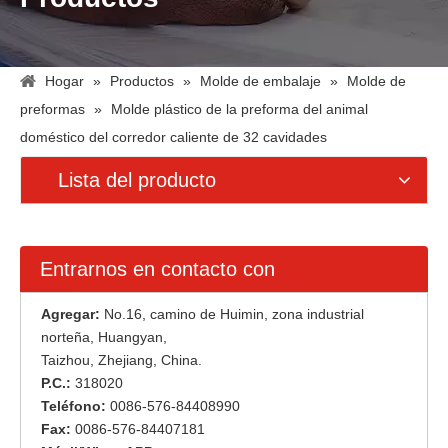
Hogar
»
Productos
»
Molde de embalaje
»
Molde de
preformas
»
Molde plástico de la preforma del animal
doméstico del corredor caliente de 32 cavidades
Lista del producto
Entrarnos en contacto con
Agregar:
No.16, camino de Huimin, zona industrial
norteña, Huangyan,
Taizhou, Zhejiang, China.
P.C.:
318020
Teléfono:
0086-576-84408990
Fax:
0086-576-84407181