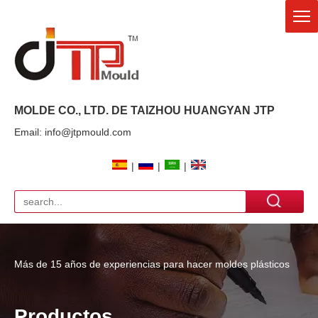
MOLDE CO., LTD. DE TAIZHOU HUANGYAN
JTP
Email: info@jtpmould.com
|
|
|
Más de 15 años de experiencias para hacer moldes plásticos
Productos