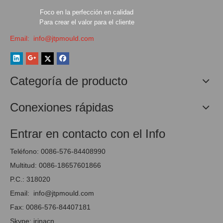
Foco en la perfección en calidad
Para crear el valor para el cliente
Email:
info@jtpmould.com
Categoría de producto
Conexiones rápidas
Entrar en contacto con el Info
Teléfono: 0086-576-84408990
Multitud: 0086-18657601866
P.C.: 318020
Email:
info@jtpmould.com
Fax: 0086-576-84407181
Skype: irinacn