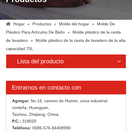
Hogar
»
Productos
»
Molde del hogar
»
Molde De
Plástico Para Artículos De Baño
»
Molde plástico de la cesta
de lavadero
»
Molde plástico de la cesta de lavadero de la alta
capacidad 75L
Lista del producto
Entrarnos en contacto con
Agregar:
No.16, camino de Huimin, zona industrial
norteña, Huangyan,
Taizhou, Zhejiang, China.
P.C.:
318020
Teléfono:
0086-576-84408990