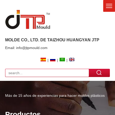
MOLDE CO., LTD. DE TAIZHOU HUANGYAN
JTP
Email: info@jtpmould.com
|
|
|
Más de 15 años de experiencias para hacer moldes plásticos
Productos