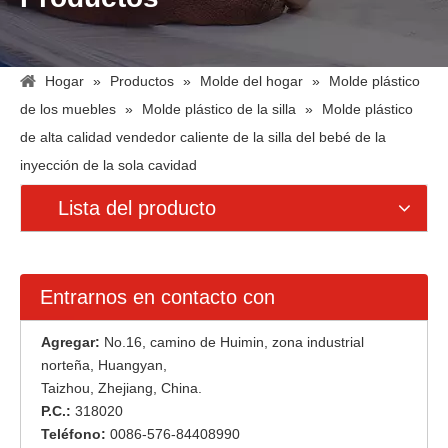
Hogar
»
Productos
»
Molde del hogar
»
Molde plástico
de los muebles
»
Molde plástico de la silla
»
Molde plástico
de alta calidad vendedor caliente de la silla del bebé de la
inyección de la sola cavidad
Lista del producto
Entrarnos en contacto con
Agregar:
No.16, camino de Huimin, zona industrial
norteña, Huangyan,
Taizhou, Zhejiang, China.
P.C.:
318020
Teléfono:
0086-576-84408990