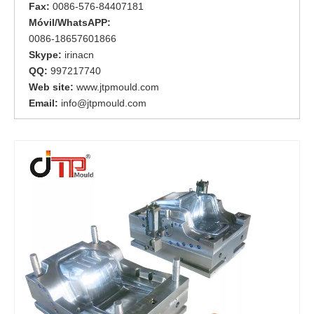
Fax:
0086-576-84407181
Móvil/WhatsAPP:
0086-18657601866
Skype:
irinacn
QQ:
997217740
Web site:
www.jtpmould.com
Email:
info@jtpmould.com