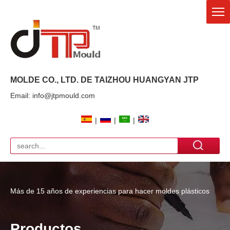
MOLDE CO., LTD. DE TAIZHOU HUANGYAN
JTP
Email: info@jtpmould.com
|
|
|
Más de 15 años de experiencias para hacer moldes plásticos
Productos