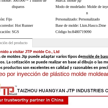
l molde:
500.000 ~ 1 millón de
Marca:
molde jtp
disparos
Modo de modelado:
Molde de iny
n
ión:
Fijo
Personalizado:
Personalizado
 corredor:
Hot Runner
Base de molde:
Lkm.Hasco.Dme
icación:
SGS
Código hs:
8480719090
pción del producto
ido a visitar JTP molde Co., Ltd
a de moldes Jtp
puede adaptar varios tipos de
molde de basu
tos. La cotización se puede realizar en base al dibujo o las 
s productos son excelentes en calidad y razonables en precio
o por inyección de plástico molde moldea