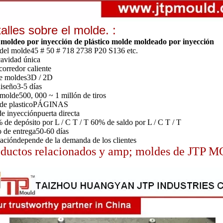
alles sobre el molde.
:
moldeo por inyección de plástico molde moldeado por inyección
 del molde
45 # 50 # 718 2738 P20 S136 etc.
cavidad única
corredor caliente
e moldes
3D / 2D
diseño
3-5 días
 molde
500, 000 ~ 1 millón de tiros
de plastico
PÁGINAS
de inyección
puerta directa
 de depósito por L / C T / T 60% de saldo por L / C T / T
o de entrega
50-60 días
cación
depende de la demanda de los clientes
oductos relacionados y amp; moldes de JTP 