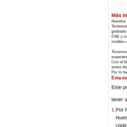
Más i
Nuestra
Tenemos 
grabado 
CAE y ri
moldes c
Tenemos 
experien
Con el f
antes de
Por lo t
Esta es
Este pr
tener 
1,
Por 
Nuestr
códig