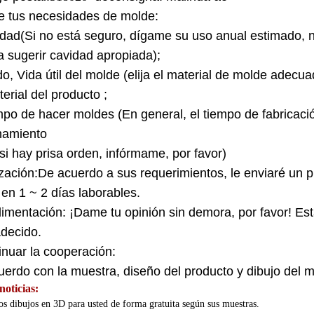
 tus necesidades de molde:
idad
(
Si no está seguro, dígame su uso anual estimado, 
 sugerir cavidad apropiada)
;
do
,
Vida útil del molde (elija el material de molde adecu
erial del producto
;
mpo de hacer moldes
(En general, el tiempo de fabricac
namiento
si hay prisa orden, infórmame, por favor)
zación
:
De acuerdo a sus requerimientos, le enviaré un 
en 1 ~ 2 días laborables.
limentación
:
¡Dame tu opinión sin demora, por favor! E
ecido.
inuar la cooperación
:
erdo con la muestra, diseño del producto y dibujo del mo
oticias:
s dibujos en 3D para usted de forma gratuita según sus muestras.