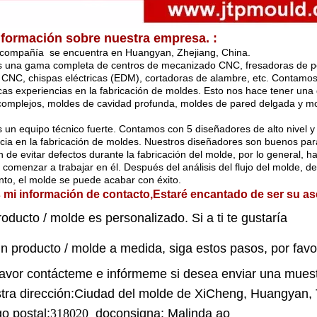
nformación sobre nuestra empresa.
:
 compañía
se encuentra en Huangyan, Zhejiang, China.
una gama completa de centros de mecanizado CNC, fresadoras de pór
CNC, chispas eléctricas (EDM), cortadoras de alambre, etc. Contamos
cas experiencias en la fabricación de moldes. Esto nos hace tener un
omplejos, moldes de cavidad profunda, moldes de pared delgada y mol
un equipo técnico fuerte. Contamos con 5 diseñadores de alto nivel y
cia en la fabricación de moldes. Nuestros diseñadores son buenos par
in de evitar defectos durante la fabricación del molde, por lo general, h
 comenzar a trabajar en él. Después del análisis del flujo del molde, de
anto, el molde se puede acabar con éxito.
 mi información de contacto,
Estaré encantado de ser su a
oducto / molde es personalizado. Si a ti te gustaría
un producto / molde a medida, siga estos pasos, por favo
favor contácteme e infórmeme si desea enviar una muest
a dirección
:
Ciudad del molde de XiCheng, Huangyan, T
o postal
:
318020
do
consigna
: Malinda ao