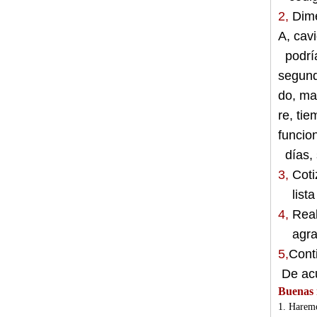
2,
Dime
A
,
cav
podría
segun
do
,
mat
re
,
tie
funcio
días, 
3,
Coti
lista 
4,
Rea
agrad
5,
Cont
De acu
Buenas n
1. Haremo