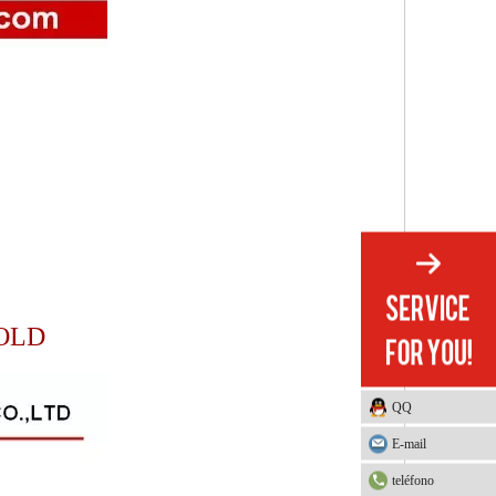
MOLD
QQ
E-mail
teléfono