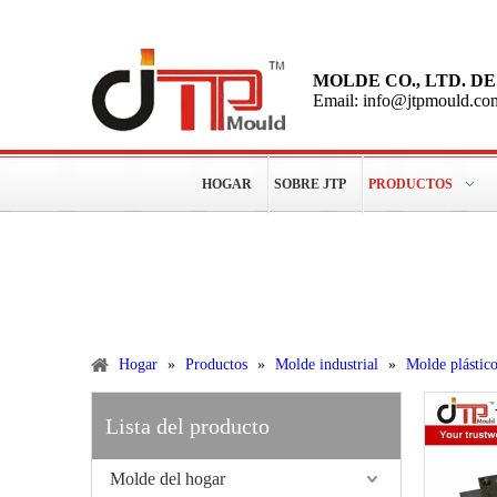
MOLDE CO., LTD. 
Email: info@jtpmould.co
HOGAR
SOBRE JTP
PRODUCTOS
Más de 15 años de experiencias para hacer moldes plástic
Productos
Hogar
»
Productos
»
Molde industrial
»
Molde plástico
Lista del producto
Molde del hogar