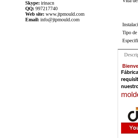
Vida de
Skype:
irinacn
QQ:
997217740
Web site:
www.jtpmould.com
Email:
info@jtpmould.com
Instalac
Tipo de
Especif
Descri
Bienven
Fábric
requisi
nuestro
molde