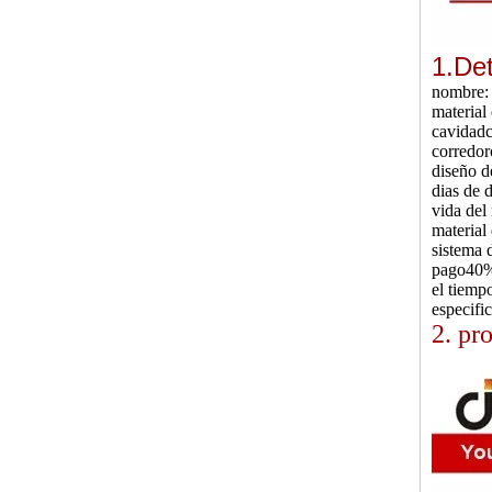
1.
Det
nombre:
material
cavidad
corredor
diseño d
dias de 
vida del
material 
sistema 
pago
40%
el tiemp
especifi
2. pr