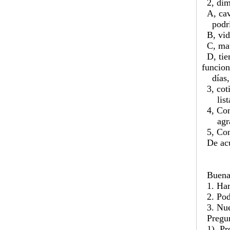
2, dime
A, cavi
podría
B, vida
C, mate
D, tiem
funcio
días, s
3, coti
lista e
4, Com
agrad
5, Con
De acue
Buenas
1. Hare
2. Pode
3. Nue
Pregun
1). Pro