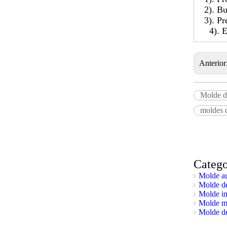
2). Bue
3). Pre
4). Exc
Anterior
Molde de
moldes d
Catego
Molde au
Molde de
Molde in
Molde mé
Molde d
Foco en la perfección en calidad