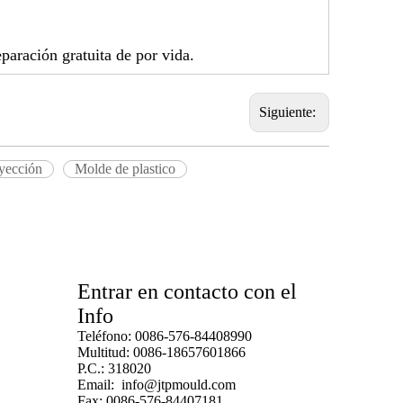
paración gratuita de por vida.
Siguiente:
yección
Molde de plastico
Entrar en contacto con el
Info
Teléfono: 0086-576-84408990
Multitud: 0086-18657601866
P.C.: 318020
Email:
info@jtpmould.com
Fax: 0086-576-84407181