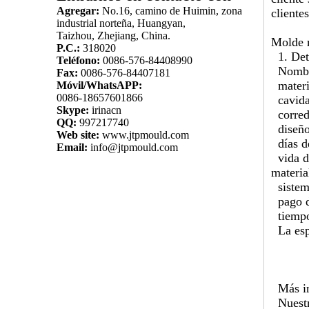
Agregar:
No.16, camino de Huimin, zona
cliente
industrial norteña, Huangyan,
Taizhou, Zhejiang, China.
Molde 
P.C.:
318020
1. Deta
Teléfono:
0086-576-84408990
Nombre
Fax:
0086-576-84407181
materia
Móvil/WhatsAPP:
0086-18657601866
cavida
Skype:
irinacn
corredo
QQ:
997217740
diseño
Web site:
www.jtpmould.com
días de
Email:
info@jtpmould.com
vida de
materia
sistema
pago de
tiempo
La espe
Más in
Nuestr