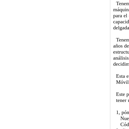
Tenemos
máquina
para el
capacid
delgada
Tenemos
años de
estruct
análisi
decidim
Esta es
Móvil:
Este pr
tener u
1, póng
Nuestr
Código