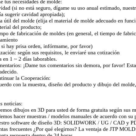
 tus necesidades de molde:
dad (si no está seguro, dígame su uso anual estimado, nuest
 sugerir cavidad apropiada);
 útil del molde (elija el material de molde adecuado en funci
rial del producto;
po de fabricación de moldes (en general, el tiempo de fabri
namiento
i hay prisa orden, infórmame, por favor)
zación: según sus requisitos, le enviaré una cotización
n 1 ~ 2 días laborables.
entarios: ¡Dame tus comentarios sin demora, por favor! Es
ecido.
tinuar la Cooperación:
rdo con la muestra, diseño del producto y dibujo del molde,
 noticias:
mos dibujos en 3D para usted de forma gratuita según sus m
mos hacer muestras / modelos manuales de acuerdo con su pr
stro software de diseño 3D: SOLIDWORK / UG / CAD y P
tas frecuentes ¿Por qué elegirnos? La ventaja de JTP MOLD
nta respuesta dentro de 24 horas. .