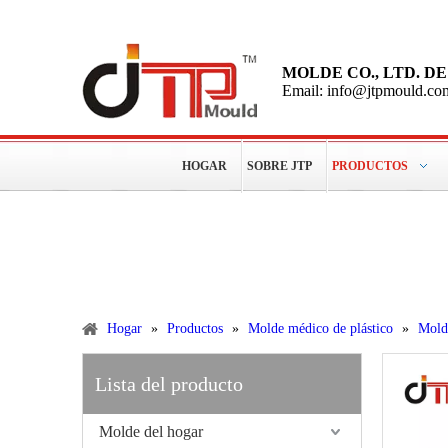
MOLDE CO., LTD. 
Email: info@jtpmould.co
HOGAR
SOBRE JTP
PRODUCTOS
Más de 15 años de experiencias para hacer moldes plástic
Productos
Hogar
»
Productos
»
Molde médico de plástico
»
Molde
Lista del producto
Molde del hogar