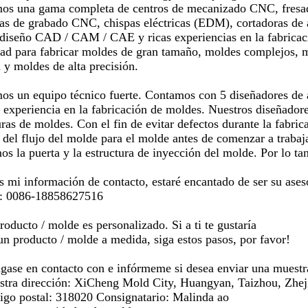
 una gama completa de centros de mecanizado CNC, fresadora
s de grabado CNC, chispas eléctricas (EDM), cortadoras de 
 diseño CAD / CAM / CAE y ricas experiencias en la fabricac
ad para fabricar moldes de gran tamaño, moldes complejos, 
 y moldes de alta precisión.
 un equipo técnico fuerte. Contamos con 5 diseñadores de al
 experiencia en la fabricación de moldes. Nuestros diseñador
uras de moldes. Con el fin de evitar defectos durante la fabri
s del flujo del molde para el molde antes de comenzar a trabaja
os la puerta y la estructura de inyección del molde. Por lo ta
 mi información de contacto, estaré encantado de ser su as
 0086-18858627516
oducto / molde es personalizado. Si a ti te gustaría
n producto / molde a medida, siga estos pasos, por favor!
ase en contacto con e infórmeme si desea enviar una muestr
a dirección: XiCheng Mold City, Huangyan, Taizhou, Zhej
 postal: 318020 Consignatario: Malinda ao