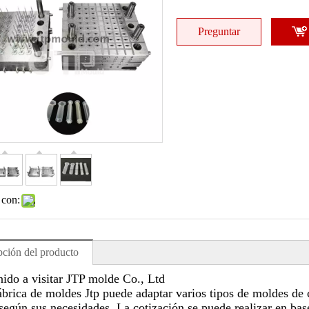
Preguntar
 con:
pción del producto
ido a visitar JTP molde Co., Ltd
ica de moldes Jtp puede adaptar varios tipos de moldes de c
 según sus necesidades. La cotización se puede realizar en bas