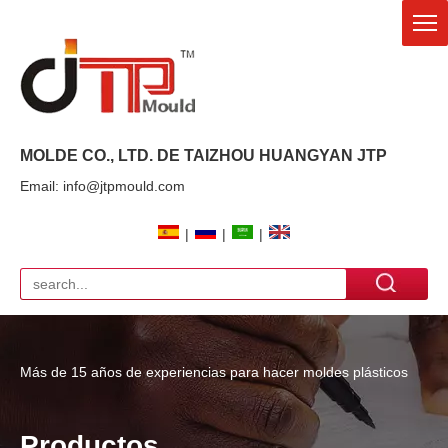
MOLDE CO., LTD. DE TAIZHOU HUANGYAN
JTP
Email: info@jtpmould.com
|
|
|
Más de 15 años de experiencias para hacer moldes plásticos
Productos