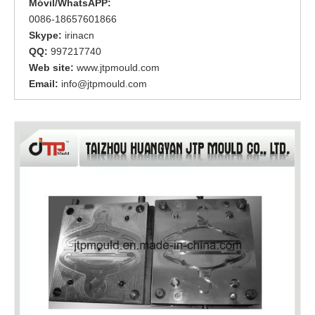
Móvil/WhatsAPP:
0086-18657601866
Skype:
irinacn
QQ:
997217740
Web site:
www.jtpmould.com
Email:
info@jtpmould.com