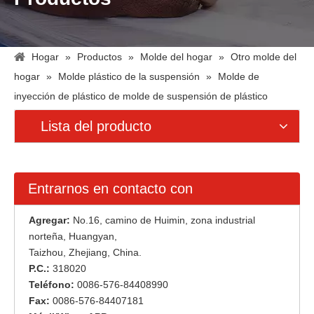
Hogar
»
Productos
»
Molde del hogar
»
Otro molde del
hogar
»
Molde plástico de la suspensión
»
Molde de
inyección de plástico de molde de suspensión de plástico
Lista del producto
Entrarnos en contacto con
Agregar:
No.16, camino de Huimin, zona industrial
norteña, Huangyan,
Taizhou, Zhejiang, China.
P.C.:
318020
Teléfono:
0086-576-84408990
Fax:
0086-576-84407181