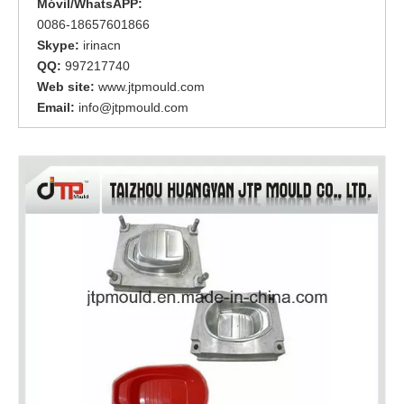
Móvil/WhatsAPP:
0086-18657601866
Skype:
irinacn
QQ:
997217740
Web site:
www.jtpmould.com
Email:
info@jtpmould.com