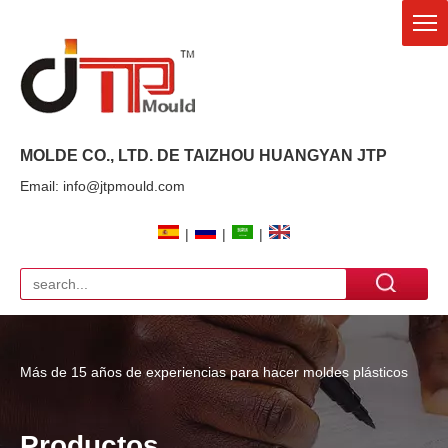
MOLDE CO., LTD. DE TAIZHOU HUANGYAN
JTP
Email: info@jtpmould.com
|
|
|
Más de 15 años de experiencias para hacer moldes plásticos
Productos