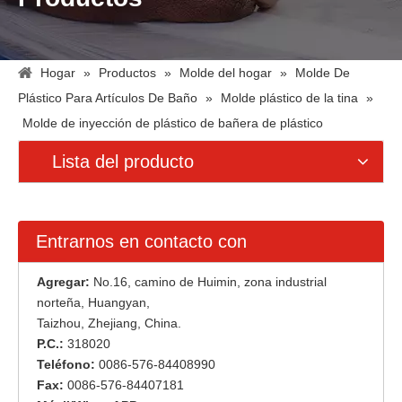
Hogar
»
Productos
»
Molde del hogar
»
Molde De
Plástico Para Artículos De Baño
»
Molde plástico de la tina
»
Molde de inyección de plástico de bañera de plástico
Lista del producto
Entrarnos en contacto con
Agregar:
No.16, camino de Huimin, zona industrial
norteña, Huangyan,
Taizhou, Zhejiang, China.
P.C.:
318020
Teléfono:
0086-576-84408990
Fax:
0086-576-84407181