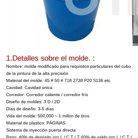
1.
Detalles sobre el molde.
:
Nombre: molde modificado para requisitos particulares del cubo
de la pintura de la alta precisión
Material del molde:
45 # 50 # 718 2738 P20 S136 etc.
Cavidad:
Cavidad única
Corredor:
Corredor caliente / corredor frío
Diseño de moldes:
3 D / 2D
Días de diseño:
3-5 días
Vida del molde:
500,000 ~ 1 millón de tiros
Material de plastico:
PÁGINAS
Sistema de inyección
puerta directa
Pago:
40% de depósito por L / C T / T 60% de saldo por L / C T /