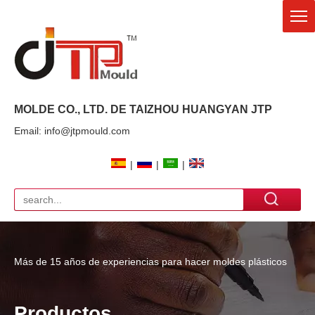
MOLDE CO., LTD. DE TAIZHOU HUANGYAN
JTP
Email: info@jtpmould.com
|
|
|
Más de 15 años de experiencias para hacer moldes plásticos
Productos