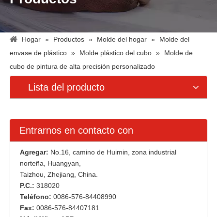
Hogar
»
Productos
»
Molde del hogar
»
Molde del
envase de plástico
»
Molde plástico del cubo
»
Molde de
cubo de pintura de alta precisión personalizado
Lista del producto
Entrarnos en contacto con
Agregar:
No.16, camino de Huimin, zona industrial
norteña, Huangyan,
Taizhou, Zhejiang, China.
P.C.:
318020
Teléfono:
0086-576-84408990
Fax:
0086-576-84407181