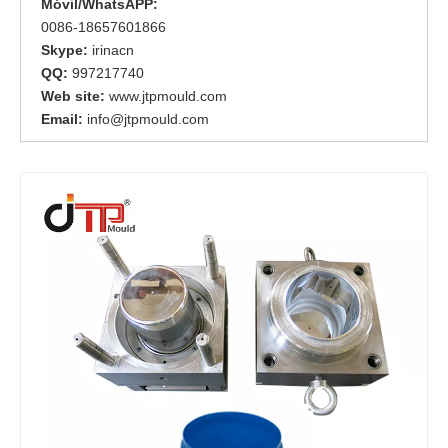
Móvil/WhatsAPP:
0086-18657601866
Skype:
irinacn
QQ:
997217740
Web site:
www.jtpmould.com
Email:
info@jtpmould.com