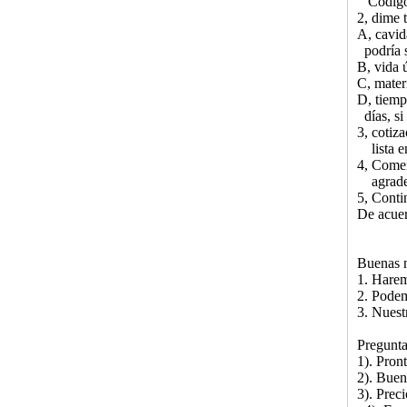
Código 
2, dime 
A, cavid
podría s
B, vida 
C, mater
D, tiemp
días, si
3, cotiza
lista en
4, Comen
agrade
5, Conti
De acuer
Buenas n
1. Harem
2. Podem
3. Nues
Pregunta
1). Pron
2). Buen
3). Prec