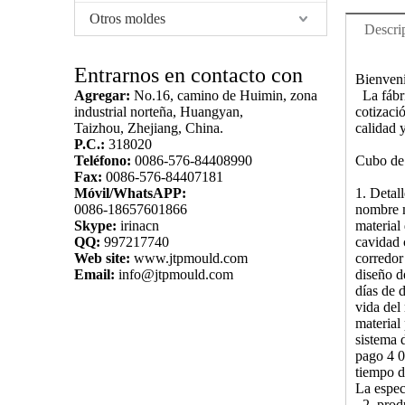
Otros moldes
Descri
Entrarnos en contacto con
Bienveni
Agregar:
No.16, camino de Huimin, zona
La fábri
industrial norteña, Huangyan,
cotizaci
Taizhou, Zhejiang, China.
calidad y
P.C.:
318020
Teléfono:
0086-576-84408990
Cubo de 
Fax:
0086-576-84407181
Móvil/WhatsAPP:
1. Detal
0086-18657601866
nombre m
Skype:
irinacn
material
QQ:
997217740
cavidad 
Web site:
www.jtpmould.com
corredor
Email:
info@jtpmould.com
diseño d
días de 
vida del
material
sistema 
pago 4 0
tiempo d
La espec
2. prod