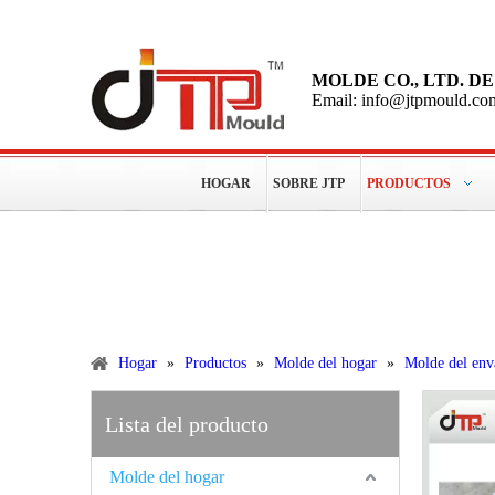
MOLDE CO., LTD. 
Email: info@jtpmould.co
HOGAR
SOBRE JTP
PRODUCTOS
Más de 15 años de experiencias para hacer moldes plástic
Productos
Hogar
»
Productos
»
Molde del hogar
»
Molde del enva
Lista del producto
Molde del hogar