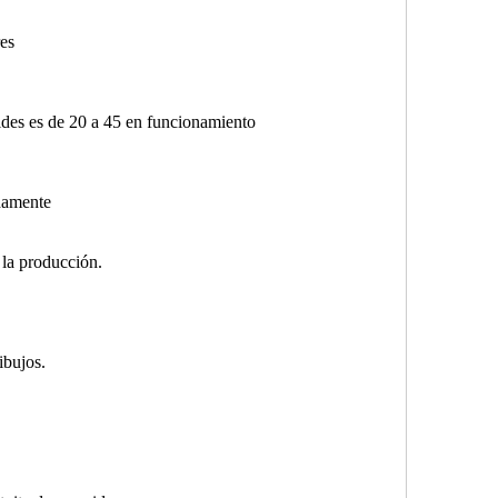
res
ldes es de 20 a 45 en funcionamiento
damente
 la producción.
ibujos.