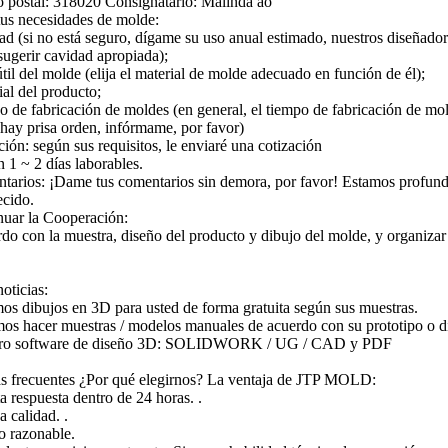
postal: 318020 Consignatario: Malinda ao
tus necesidades de molde:
ad (si no está seguro, dígame su uso anual estimado, nuestros diseñado
ugerir cavidad apropiada);
útil del molde (elija el material de molde adecuado en función de él);
ial del producto;
o de fabricación de moldes (en general, el tiempo de fabricación de mo
 hay prisa orden, infórmame, por favor)
ción: según sus requisitos, le enviaré una cotización
 1 ~ 2 días laborables.
tarios: ¡Dame tus comentarios sin demora, por favor! Estamos profun
cido.
nuar la Cooperación:
do con la muestra, diseño del producto y dibujo del molde, y organizar
oticias:
os dibujos en 3D para usted de forma gratuita según sus muestras.
os hacer muestras / modelos manuales de acuerdo con su prototipo o d
tro software de diseño 3D: SOLIDWORK / UG / CAD y PDF
s frecuentes ¿Por qué elegirnos? La ventaja de JTP MOLD:
ta respuesta dentro de 24 horas. .
a calidad. .
io razonable.