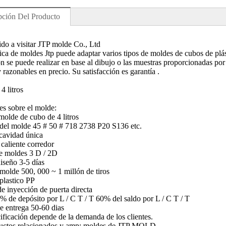
pción Del Producto
do a visitar JTP molde Co., Ltd
ca de moldes Jtp puede adaptar varios tipos de moldes de cubos de plás
ón se puede realizar en base al dibujo o las muestras proporcionadas por
 razonables en precio. Su satisfacción es garantía .
4 litros
les sobre el molde:
olde de cubo de 4 litros
 del molde 45 # 50 # 718 2738 P20 S136 etc.
cavidad única
 caliente corredor
e moldes 3 D / 2D
diseño 3-5 días
 molde 500, 000 ~ 1 millón de tiros
 plastico PP
de inyección de puerta directa
% de depósito por L / C T / T 60% del saldo por L / C T / T
e entrega 50-60 dias
ificación depende de la demanda de los clientes.
uctos relacionados y amp; moldes de JTP MOLD