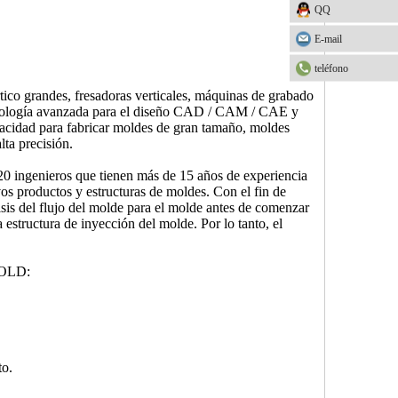
QQ
E-mail
teléfono
co grandes, fresadoras verticales, máquinas de grabado
cnología avanzada para el diseño CAD / CAM / CAE y
apacidad para fabricar moldes de gran tamaño, moldes
ta precisión.
20 ingenieros que tienen más de 15 años de experiencia
os productos y estructuras de moldes. Con el fin de
lisis del flujo del molde para el molde antes de comenzar
a estructura de inyección del molde. Por lo tanto, el
 MOLD:
to.