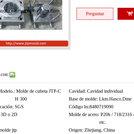
Preguntar
 con:
Modelo.:
Molde de cubeta JTP-C
Cavidad:
Cavidad individual
H 300
Base de molde:
Lkm.Hasco.Dme
icación:
SGS
Código hs:
8480719090
3D o 2D
Molde de acero:
P20h / 718/2316 
etc.
olde jtp
Origen:
Zhejiang, China