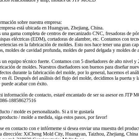
rmación sobre nuestra empresa:
empresa está ubicada en Huangyan, Zhejiang, China.
una gama completa de centros de mecanizado CNC, fresadoras de pórti
spas eléctricas (EDM), cortadoras de alambre, etc. Contamos con te
periencias en la fabricación de moldes. Esto nos hace tener una gran c
s, moldes de cavidad profunda, moldes de pared delgada y moldes de al
un equipo técnico fuerte. Contamos con 5 diseñadores de alto nivel y 
bricación de moldes. Nuestros diseñadores son buenos para diseñar nuev
efectos durante la fabricación del molde, por lo general, hacemos el aná
r en él. Después del análisis del flujo del molde, decidimos la puerta y l
 puede acabar con éxito.
mi información de contacto, estaré encantado de ser su asesor en JTP
0086-18858627516
ucto / molde es personalizado. Si a ti te gustaría
 producto / molde a medida, siga estos pasos, por favor!
se en contacto con e infórmeme si desea enviar una muestra del produc
 dirección: XiCheng Mold City, Huangyan, Taizhou, Zhejiang, China