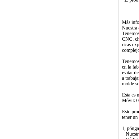
Más info
Nuestra 
Tenemos 
CNC, chi
ricas ex
complejo
Tenemos 
en la fa
evitar d
a trabaja
molde se
Esta es 
Móvil: 
Este prod
tener un
1, pónga
Nuestra