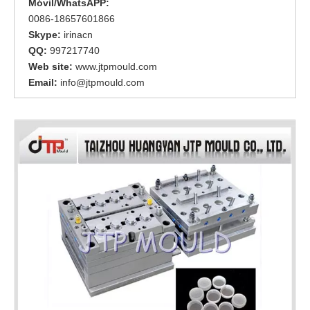
Móvil/WhatsAPP:
0086-18657601866
Skype:
irinacn
QQ:
997217740
Web site:
www.jtpmould.com
Email:
info@jtpmould.com