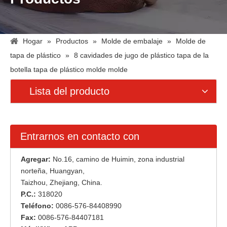
Hogar
»
Productos
»
Molde de embalaje
»
Molde de
tapa de plástico
»
8 cavidades de jugo de plástico tapa de la
botella tapa de plástico molde molde
Lista del producto
Entrarnos en contacto con
Agregar:
No.16, camino de Huimin, zona industrial
norteña, Huangyan,
Taizhou, Zhejiang, China.
P.C.:
318020
Teléfono:
0086-576-84408990
Fax:
0086-576-84407181