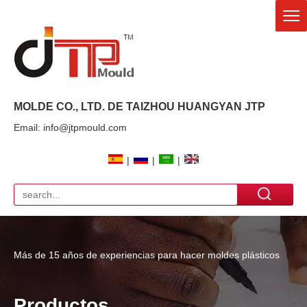
MOLDE CO., LTD. DE TAIZHOU HUANGYAN
JTP
Email: info@jtpmould.com
|
|
|
Más de 15 años de experiencias para hacer moldes plásticos
Productos